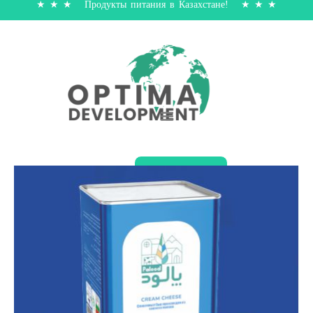
★ ★ ★ Продукты питания в Казахстане! ★ ★ ★
Позвонить