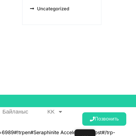
Uncategorized
Байланыс
KK
Позвонить
l=6989#!trpen#Seraphinite Accelerator#!trpst#/trp-