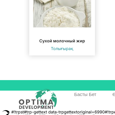
Сухой молочный жир
Толығырақ
Басты Бет
Ө
#!trpst#trp-gettext data-trpgettextoriginal=6990#!tr