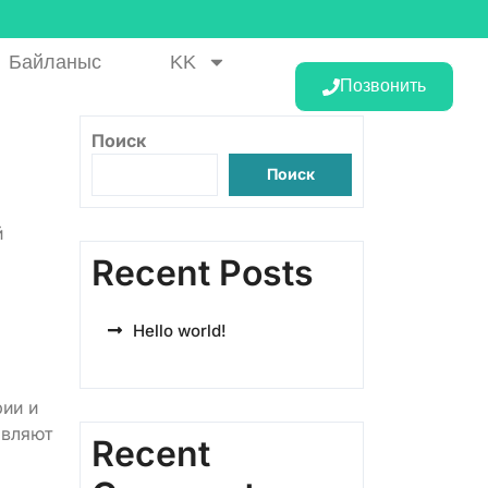
Байланыс
KK
Позвонить
Поиск
Поиск
й
Recent Posts
Hello world!
рии и
авляют
Recent