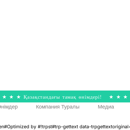
★ ★ ★ Қазақстандағы тамақ өнімдері! ★ ★ ★
німдер
Компания Туралы
Медиа
pen#Optimized by #!trpst#trp-gettext data-trpgettextorigina