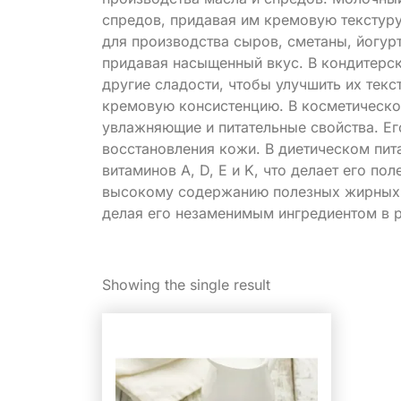
спредов, придавая им кремовую текстуру
для производства сыров, сметаны, йогурт
придавая насыщенный вкус. В кондитерс
другие сладости, чтобы улучшить их тек
кремовую консистенцию. В косметическо
увлажняющие и питательные свойства. Ег
восстановления кожи. В диетическом пит
витаминов A, D, E и K, что делает его п
высокому содержанию полезных жирных к
делая его незаменимым ингредиентом в р
Showing the single result