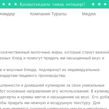
★ ★ ★ Қазақстандағы тамақ өнімдері! ★ ★ ★
німдер
Компания Туралы
Медиа
кокачественный молочные жиры, которые станут важно
азных блюд и помогут придать им насыщенный вкус и
е и вкусные блюда, подчеркнут их индивидуальные
андартам пищевого производства.
ленности и домашней кулинарии за свои уникальные
Вот основные направления его использования: В кулина
десерты и кремы мягче и насыщеннее на вкус. Его доб
чтобы придать им нежную и воздушную текстуру. Для
й жир является основой сливочного масла и некоторых