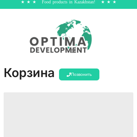
★ ★ ★ Food products in Kazakhstan! ★ ★ ★
Корзина
Позвонить